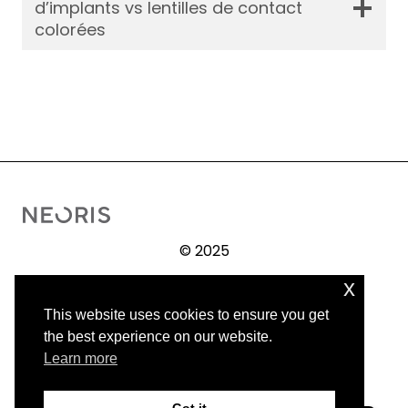
d’implants vs lentilles de contact
colorées
© 2025
x
Operation
Vorher / Nachher
This website uses cookies to ensure you get
Wissenschaftliche Veröffentlichungen
the best experience on our website.
Impressum
Learn more
Datenschutz