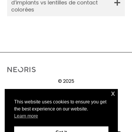
d’implants vs lentilles de contact
colorées
© 2025
x
Intervento
Prima / Dopo
This website uses cookies to ensure you get
Pubblicazioni scientifiche
the best experience on our website.
Note legali
Learn more
Informativa sulla privacy