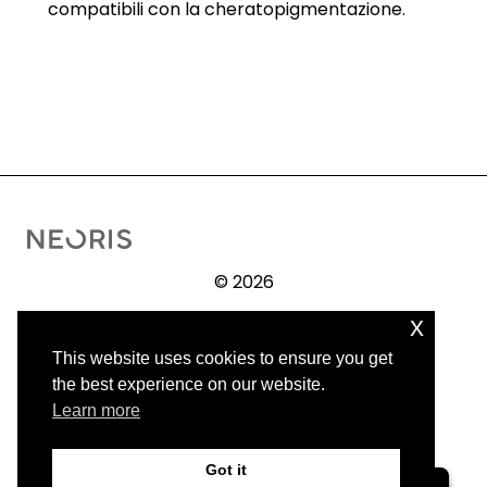
compatibili con la cheratopigmentazione.
© 2026
x
Intervento
Prima / Dopo
This website uses cookies to ensure you get
Pubblicazioni scientifiche
the best experience on our website.
Note legali
Learn more
Informativa sulla privacy
Got it
Contact us