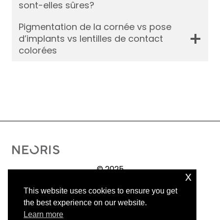
sont-elles sûres?
Pigmentation de la cornée vs pose
d’implants vs lentilles de contact
colorées
© 2025
x
Operación
This website uses cookies to ensure you get
Antes / Después
the best experience on our website.
Aviso legal
Learn more